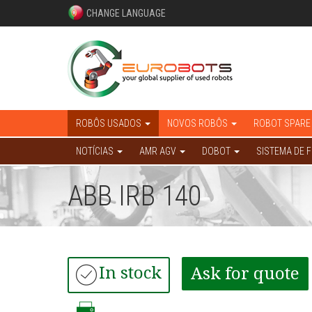
CHANGE LANGUAGE
ROBÔS USADOS
NOVOS ROBÔS
ROBOT SPARE
NOTÍCIAS
AMR AGV
DOBOT
SISTEMA DE 
ABB IRB 140
In stock
Ask for quote