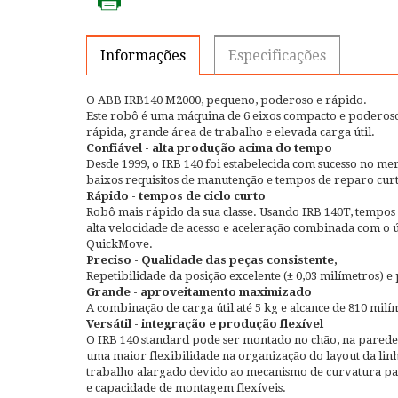
Informações
Especificações
O ABB IRB140 M2000, pequeno, poderoso e rápido.
Este robô é uma máquina de 6 eixos compacto e poderos
rápida, grande área de trabalho e elevada carga útil.
Confiável - alta produção acima do tempo
Desde 1999, o IRB 140 foi estabelecida com sucesso no 
baixos requisitos de manutenção e tempos de reparo curt
Rápido - tempos de ciclo curto
Robô mais rápido da sua classe. Usando IRB 140T, tempos 
alta velocidade de acesso e aceleração combinada com o
QuickMove.
Preciso - Qualidade das peças consistente,
Repetibilidade da posição excelente (± 0,03 milímetros)
Grande - aproveitamento maximizado
A combinação de carga útil até 5 kg e alcance de 810 milí
Versátil - integração e produção flexível
O IRB 140 standard pode ser montado no chão, na parede
uma maior flexibilidade na organização do layout da lin
trabalho alargado devido ao mecanismo de curvatura par
e capacidade de montagem flexíveis.