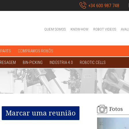
+34 600 987 748
QUEM SOMOS
KNOW-HOW
ROBOT VIDEOS
AVAL
 PARTS
COMPRAMOS ROBÔS
FRESAGEM
BIN-PICKING
INDÚSTRIA 4.0
ROBOTIC CELLS
Fotos
Marcar uma reunião