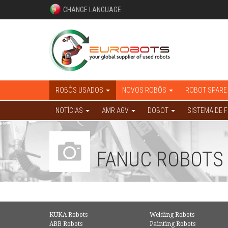
CHANGE LANGUAGE
ROBÔS USADOS
NOVOS ROBÔS
ROBOT SPARE
NOTÍCIAS
AMR AGV
DOBOT
SISTEMA DE 
FANUC ROBOTS 
KUKA Robots
Welding Robots
ABB Robots
Painting Robots