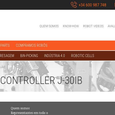
+34 600 987 748
QUEM SOMOS
KNOW-HOW
ROBOT VIDEOS
AVAL
 PARTS
COMPRAMOS ROBÔS
FRESAGEM
BIN-PICKING
INDÚSTRIA 4.0
ROBOTIC CELLS
CONTROLLER J-30IB
Quem somos
Representantes em todo o