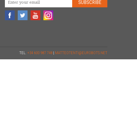
SUBSCRIBE
TEL.
+34 600 987 748
|
MATTEOTENTI@EUROBOTS.NET