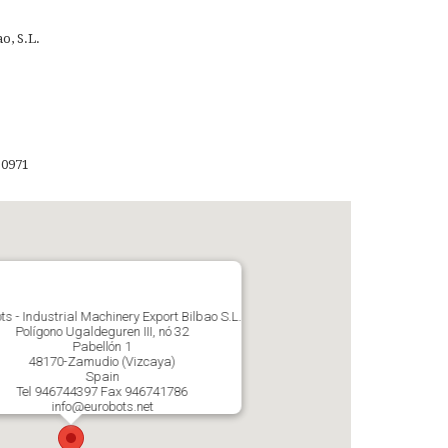
o, S.L.
10971
ts - Industrial Machinery Export Bilbao S.L.
Polígono Ugaldeguren III, nó 32
Pabellón 1
48170-Zamudio (Vizcaya)
Spain
Tel 946744397 Fax 946741786
info@eurobots.net