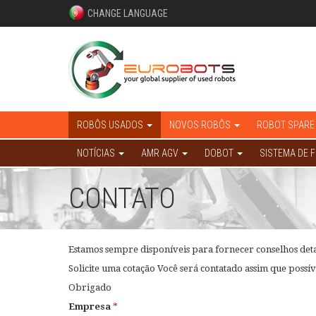
CHANGE LANGUAGE
ROBÔS USADOS
NOVOS ROBÔS
ROBOT SPARE
NOTÍCIAS
AMR AGV
DOBOT
SISTEMA DE 
CONTATO
Estamos sempre disponíveis para fornecer conselhos det
Solicite uma cotação Você será contatado assim que possív
Obrigado
Empresa
*