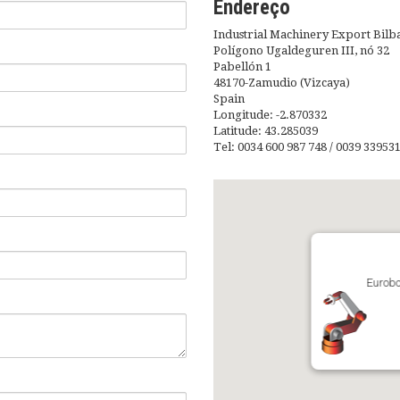
Endereço
Industrial Machinery Export Bilba
Polígono Ugaldeguren III, nó 32
Pabellón 1
48170-Zamudio (Vizcaya)
Spain
Longitude: -2.870332
Latitude: 43.285039
Tel: 0034 600 987 748 / 0039 33953
Eurobo