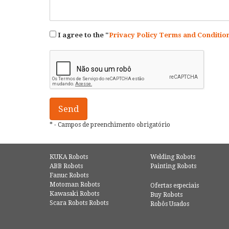
I agree to the "
Privacy Policy Terms and Conditio
* - Campos de preenchimento obrigatório
KUKA Robots
Welding Robots
ABB Robots
Painting Robots
Fanuc Robots
Motoman Robots
Ofertas especiais
Kawasaki Robots
Buy Robots
Scara Robots Robots
Robôs Usados