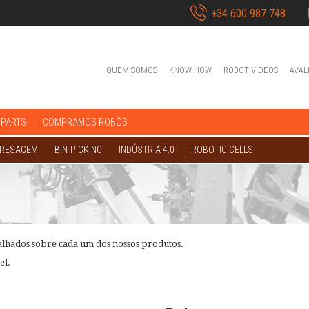
+34 600 987 748
QUEM SOMOS
KNOW-HOW
ROBOT VIDEOS
AVAL
 PARTS
COMPRAMOS ROBÔS
FRESAGEM
BIN-PICKING
INDÚSTRIA 4.0
ROBOTIC CELLS
alhados sobre cada um dos nossos produtos.
el.