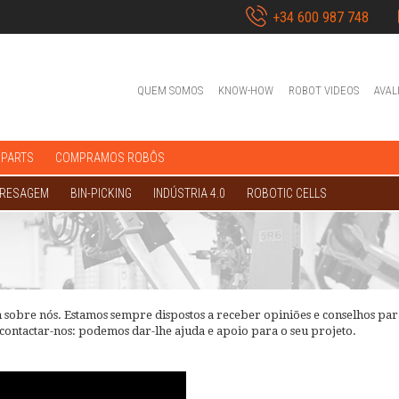
+34 600 987 748
QUEM SOMOS
KNOW-HOW
ROBOT VIDEOS
AVAL
 PARTS
COMPRAMOS ROBÔS
FRESAGEM
BIN-PICKING
INDÚSTRIA 4.0
ROBOTIC CELLS
m sobre nós. Estamos sempre dispostos a receber opiniões e conselhos pa
 contactar-nos: podemos dar-lhe ajuda e apoio para o seu projeto.