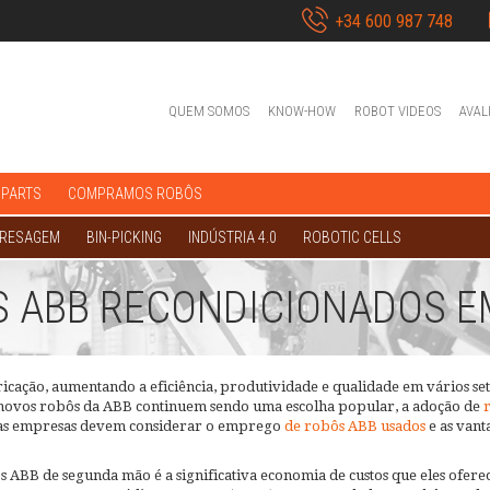
+34 600 987 748
QUEM SOMOS
KNOW-HOW
ROBOT VIDEOS
AVAL
 PARTS
COMPRAMOS ROBÔS
FRESAGEM
BIN-PICKING
INDÚSTRIA 4.0
ROBOTIC CELLS
S ABB RECONDICIONADOS 
bricação, aumentando a eficiência, produtividade e qualidade em vários 
novos robôs da ABB continuem sendo uma escolha popular, a adoção de
s as empresas devem considerar o emprego
de robôs ABB usados
e as vant
 ABB de segunda mão é a significativa economia de custos que eles ofere