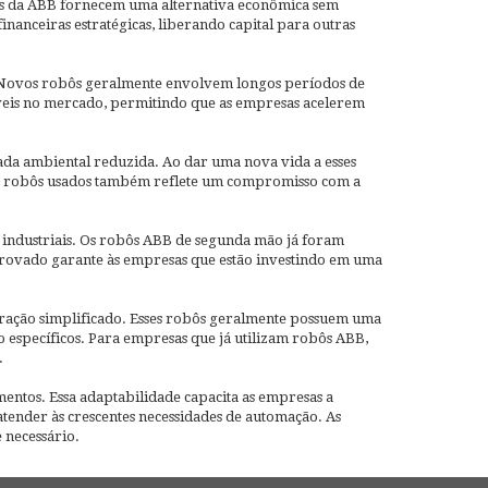
dos da ABB fornecem uma alternativa econômica sem
nceiras estratégicas, liberando capital para outras
 Novos robôs geralmente envolvem longos períodos de
veis no mercado, permitindo que as empresas acelerem
ada ambiental reduzida. Ao dar uma nova vida a esses
 de robôs usados também reflete um compromisso com a
 industriais. Os robôs ABB de segunda mão já foram
provado garante às empresas que estão investindo em uma
gração simplificado. Esses robôs geralmente possuem uma
 específicos. Para empresas que já utilizam robôs ABB,
.
entos. Essa adaptabilidade capacita as empresas a
tender às crescentes necessidades de automação. As
 necessário.