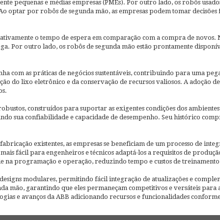
mente pequenas e médias empresas (PMEs). Por outro lado, os robôs usa
 optar por robôs de segunda mão, as empresas podem tomar decisões fina
icativamente o tempo de espera em comparação com a compra de novos.
ga. Por outro lado, os robôs de segunda mão estão prontamente disponí
nha com as práticas de negócios sustentáveis, contribuindo para uma peg
ção do lixo eletrônico e da conservação de recursos valiosos. A adoção
os.
obustos, construídos para suportar as exigentes condições dos ambientes
ando sua confiabilidade e capacidade de desempenho. Seu histórico com
abricação existentes, as empresas se beneficiam de um processo de inte
is fácil para engenheiros e técnicos adaptá-los a requisitos de produção
e na programação e operação, reduzindo tempo e custos de treinamento
esigns modulares, permitindo fácil integração de atualizações e complem
da mão, garantindo que eles permaneçam competitivos e versáteis para a
ogias e avanços da ABB adicionando recursos e funcionalidades conforme