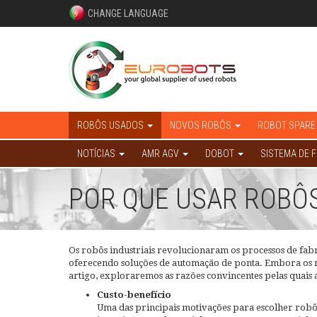
CHANGE LANGUAGE
ROBÔS USADOS
NOVOS ROBÔS
ROBOT SPARE
NOTÍCIAS
AMR AGV
DOBOT
SISTEMA DE 
POR QUE USAR ROBÔ
Os robôs industriais revolucionaram os processos de fa
oferecendo soluções de automação de ponta. Embora os 
artigo, exploraremos as razões convincentes pelas quai
Custo-benefício
Uma das principais motivações para escolher robôs