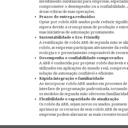
investimento substancial para empresas, especial
comprometer o desempenho ou a confiabilidade. Ao
áreas críticas de suas operações.
Prazos de entrega reduzidos
Optar por robôs ABB usados pode reduzir signif
espera devido a cronogramas de produção e entre
suas iniciativas de automação prontamente.
Sustentabilidade e Eco-Friendly
A reutilização de robôs ABB de segunda mão se ali
robôs, as empresas participam ativamente da redu
ecologia e o gerenciamento responsável de recurs
Desempenho e confiabilidade comprovados
A ABB é conhecida por projetar robôs duráveis e r
utilizados em aplicações do mundo real, comprov
solução de automação confiável e eficiente.
Rápida integração e familiaridade
Ao incorporar robôs ABB usados em processos de f
interface de programação padronizada, tornando ma
os modelos de segunda mão oferecem familiaridad
Flexibilidade e capacidade de atualização
Os robôs da ABB, sejam novos ou usados, possuem d
aprimorar os recursos de seus robôs ABB de segun
empresas podem alavancar as mais recentes tecnol