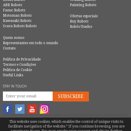
ABB Robots
Painting Robots
Fanuc Robots
Motoman Robots
Ofertas especiais
Kawasaki Robots
Buy Robots
Scara Robots Robots
Robôs Usados
Quem somos
Representantes em todo o mundo
Contato
Política de Privacidade
Termos e Condições
Política de Cookie
Useful Links
STAY IN TOUCH
SUBSCRIBE
© COPYRIGHT 2016 - EUROBOTS | ALL RIGHTS RESERVED
This website uses cookies, which enables the control of unique visits to
facilitate navigation of the website.” If you continue browsing, you are
TEL.
+34 600 987 748
|
MATTEOTENTI@EUROBOTS.NET