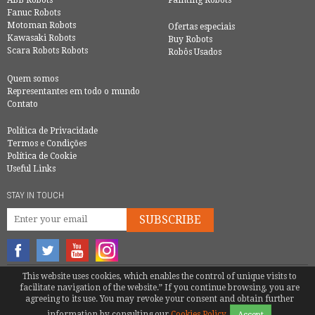
ABB Robots
Painting Robots
Fanuc Robots
Motoman Robots
Ofertas especiais
Kawasaki Robots
Buy Robots
Scara Robots Robots
Robôs Usados
Quem somos
Representantes em todo o mundo
Contato
Política de Privacidade
Termos e Condições
Política de Cookie
Useful Links
STAY IN TOUCH
SUBSCRIBE
This website uses cookies, which enables the control of unique visits to
© COPYRIGHT 2016 - EUROBOTS | ALL RIGHTS RESERVED
facilitate navigation of the website.” If you continue browsing, you are
TEL.
+34 600 987 748
|
MATTEOTENTI@EUROBOTS.NET
agreeing to its use. You may revoke your consent and obtain further
information by consulting our
Cookies Policy
.