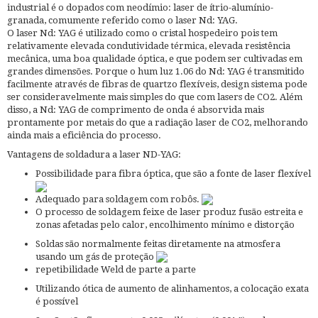
industrial é o dopados com neodímio: laser de ítrio-alumínio-
granada, comumente referido como o laser Nd: YAG.
O laser Nd: YAG é utilizado como o cristal hospedeiro pois tem
relativamente elevada condutividade térmica, elevada resistência
mecânica, uma boa qualidade óptica, e que podem ser cultivadas em
grandes dimensões. Porque o hum luz 1.06 do Nd: YAG é transmitido
facilmente através de fibras de quartzo flexíveis, design sistema pode
ser consideravelmente mais simples do que com lasers de CO2. Além
disso, a Nd: YAG de comprimento de onda é absorvida mais
prontamente por metais do que a radiação laser de CO2, melhorando
ainda mais a eficiência do processo.
Vantagens de soldadura a laser ND-YAG:
Possibilidade para fibra óptica, que são a fonte de laser flexível
Adequado para soldagem com robôs.
O processo de soldagem feixe de laser produz fusão estreita e
zonas afetadas pelo calor, encolhimento mínimo e distorção
Soldas são normalmente feitas diretamente na atmosfera
usando um gás de proteção
repetibilidade Weld de parte a parte
Utilizando ótica de aumento de alinhamentos, a colocação exata
é possível