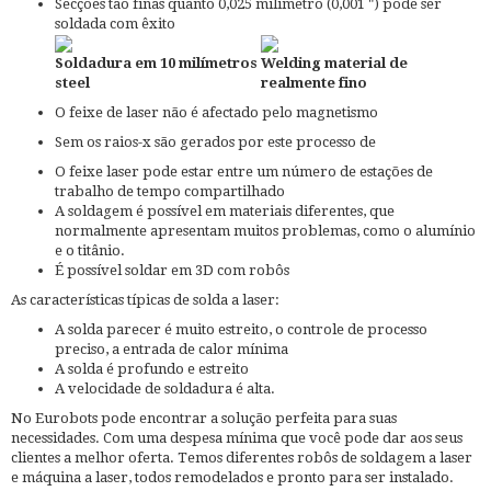
Secções tão finas quanto 0,025 milímetro (0,001 ") pode ser
soldada com êxito
Soldadura em 10 milímetros
Welding material de
steel
realmente fino
O feixe de laser não é afectado pelo magnetismo
Sem os raios-x são gerados por este processo de
O feixe laser pode estar entre um número de estações de
trabalho de tempo compartilhado
A soldagem é possível em materiais diferentes, que
normalmente apresentam muitos problemas, como o alumínio
e o titânio.
É possível soldar em 3D com robôs
As características típicas de solda a laser:
A solda parecer é muito estreito, o controle de processo
preciso, a entrada de calor mínima
A solda é profundo e estreito
A velocidade de soldadura é alta.
No Eurobots pode encontrar a solução perfeita para suas
necessidades. Com uma despesa mínima que você pode dar aos seus
clientes a melhor oferta. Temos diferentes robôs de soldagem a laser
e máquina a laser, todos remodelados e pronto para ser instalado.