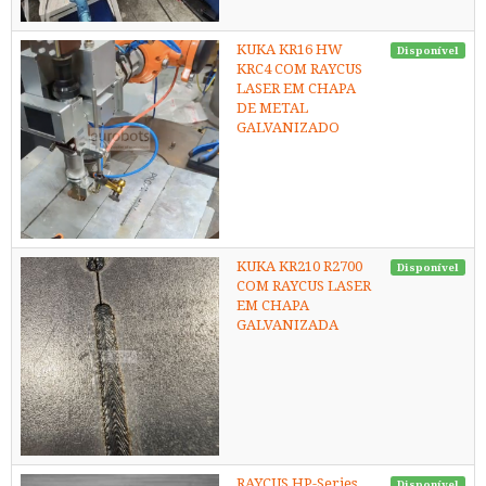
KUKA KR16 HW
Disponível
KRC4 COM RAYCUS
LASER EM CHAPA
DE METAL
GALVANIZADO
KUKA KR210 R2700
Disponível
COM RAYCUS LASER
EM CHAPA
GALVANIZADA
RAYCUS HP-Series
Disponível