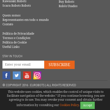
Kawasaki Robots
Buy Robots
Scara Robots Robots
Robôs Usados
Quem somos
Representantes em todo o mundo
Contato
Política de Privacidade
Termos e Condições
Política de Cookie
Useful Links
STAY IN TOUCH
SUBSCRIBE
© COPYRIGHT 2016 - EUROBOTS | ALL RIGHTS RESERVED
TEL.
+34 600 987 748
|
MATTEOTENTI@EUROBOTS.NET
This website uses cookies, which enables the control of unique visits to
facilitate navigation of the website.” If you continue browsing, you are
agreeing to its use. You may revoke your consent and obtain further
information by consulting our
Cookies Policy
.
Accept