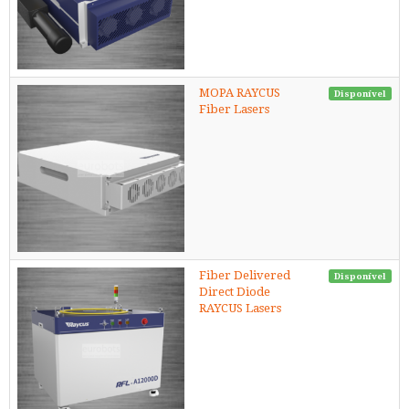
MOPA RAYCUS
Disponível
Fiber Lasers
Fiber Delivered
Disponível
Direct Diode
RAYCUS Lasers