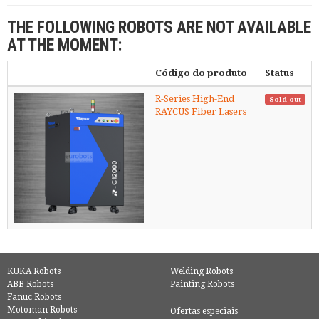
THE FOLLOWING ROBOTS ARE NOT AVAILABLE
AT THE MOMENT:
Código do produto
Status
R-Series High-End
Sold out
RAYCUS Fiber Lasers
KUKA Robots
Welding Robots
ABB Robots
Painting Robots
Fanuc Robots
Motoman Robots
Ofertas especiais