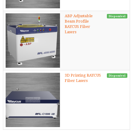
ABP Adjustable
Disponível
Beam Profile
RAYCUS Fiber
Lasers
3D Printing RAYCUS
Disponível
Fiber Lasers