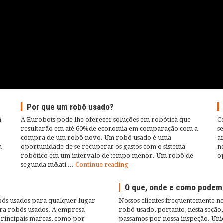
Por que um robô usado?
a
A Eurobots pode lhe oferecer soluções em robótica que
Co
resultarão em até 60%de economia em comparação com a
s
compra de um robô novo. Um robô usado é uma
an
a
oportunidade de se recuperar os gastos com o sistema
no
robótico em um intervalo de tempo menor. Um robô de
o
segunda m&ati ...
Continue reading
O que, onde e como podemo
ôs usados para qualquer lugar
Nossos clientes freqüentemente 
ra robôs usados. A empresa
robô usado, portanto, nesta seçã
principais marcas, como por
passamos por nossa inspeção. Uni