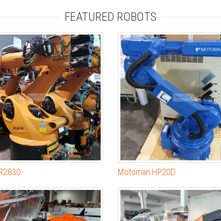
FEATURED ROBOTS
 R2830
Motoman HP20D