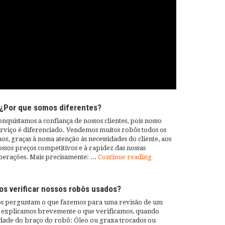
¿Por que somos diferentes?
nquistamos a confiança de nossos clientes, pois nosso
erviço é diferenciado. Vendemos muitos robôs todos os
os, graças à nossa atenção às necessidades do cliente, aos
ssos preços competitivos e à rapidez das nossas
perações. Mais precisamente: ...
Continue reading
s verificar nossos robôs usados?
nos perguntam o que fazemos para uma revisão de um
o, explicamos brevemente o que verificamos, quando
dade do braço do robô: Óleo ou graxa trocados ou