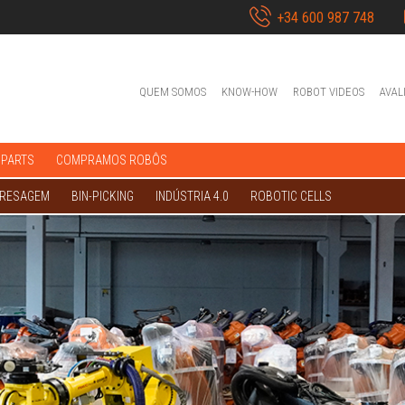
+34 600 987 748
QUEM SOMOS
KNOW-HOW
ROBOT VIDEOS
AVAL
 PARTS
COMPRAMOS ROBÔS
FRESAGEM
BIN-PICKING
INDÚSTRIA 4.0
ROBOTIC CELLS