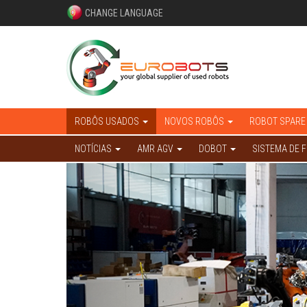
CHANGE LANGUAGE
ROBÔS USADOS
NOVOS ROBÔS
ROBOT SPARE
NOTÍCIAS
AMR AGV
DOBOT
SISTEMA DE 
Previous