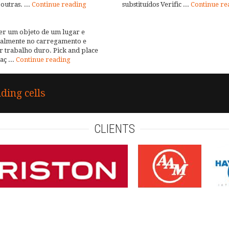
utras. ...
Continue reading
substituídos Verific ...
Continue re
her um objeto de um lugar e
ecialmente no carregamento e
r trabalho duro. Pick and place
ç ...
Continue reading
ding cells
CLIENTS