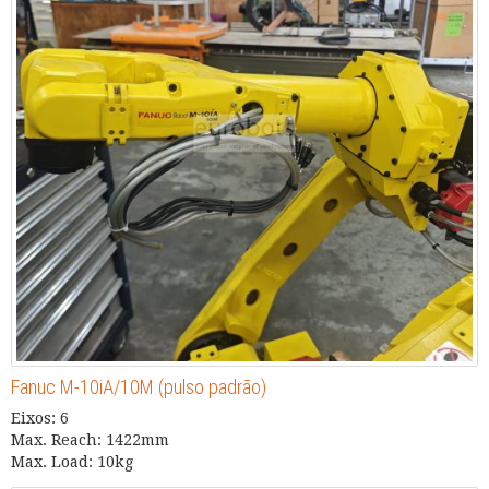
Fanuc M-10iA/10M (pulso padrão)
Eixos: 6
Max. Reach: 1422mm
Max. Load: 10kg