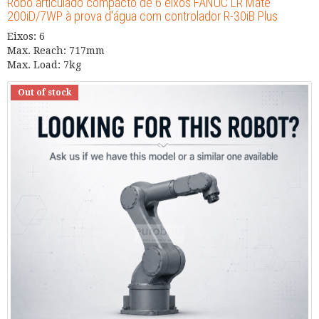
Robô articulado compacto de 6 eixos FANUC LR Mate
200iD/7WP à prova d'água com controlador R-30iB Plus
Eixos: 6
Max. Reach: 717mm
Max. Load: 7kg
Out of stock