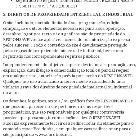
Registrado no Registro (Comercial / Público): Bizkaia T 4305, F
57, S8, H 377079, I / A 5 (18.01.12)
2. DIREITOS DE PROPRIEDADE INTELECTUAL E INDUSTRIAL
O site, incluindo, mas não limitado à sua programação, edição,
compilação e outros elementos necessários para a sua operação,
desenhos, logotipos, texto e / ou gráficos, são de propriedade do
RESPONSÁVEL ou, se aplicável, licenciado ou autorização expressa
pelos autores. . Todo o conteúdo do site é devidamente protegido
pelas regras de propriedade intelectual e industrial, bem como
registrado nos correspondentes registros públicos.
Independentemente do objetivo a que se destinam, a reprodução, uso,
exploração, distribuição e comercialização total ou parcial requer,
em qualquer caso, autorização prévia por escrito do RESPONSÁVEL.
Qualquer uso não autorizado anteriormente é considerado uma
violação grave dos direitos de propriedade intelectual ou industrial
do autor.
Os desenhos, logotipos, texto e / ou gráficos fora do RESPONSÁVEL e
que possam aparecer no site pertencem a seus respectivos
proprietários, que são responsáveis ​​por qualquer controvérsia
possível que possa surgir com relação a eles. O RESPONSÁVEL
autoriza expressamente terceiros a redirecionar diretamente para o
conteúdo específico do site, e em qualquer caso redirecionar para o
site principal do www.eurobots.net.