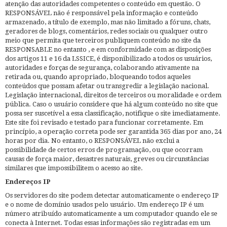
atenção das autoridades competentes o conteúdo em questão. O
RESPONSÁVEL não é responsável pela informação e conteúdo
armazenado, a título de exemplo, mas não limitado a fóruns, chats,
geradores de blogs, comentários, redes sociais ou qualquer outro
meio que permita que terceiros publiquem conteúdo no site da
RESPONSABLE no entanto , e em conformidade com as disposições
dos artigos 11 e 16 da LSSICE, é disponibilizado a todos os usuários,
autoridades e forças de segurança, colaborando ativamente na
retirada ou, quando apropriado, bloqueando todos aqueles
conteúdos que possam afetar ou transgredir a legislação nacional.
Legislação internacional, direitos de terceiros ou moralidade e ordem
pública. Caso o usuário considere que há algum conteúdo no site que
possa ser suscetível a essa classificação, notifique o site imediatamente.
Este site foi revisado e testado para funcionar corretamente. Em
princípio, a operação correta pode ser garantida 365 dias por ano, 24
horas por dia. No entanto, o RESPONSÁVEL não exclui a
possibilidade de certos erros de programação, ou que ocorram
causas de força maior, desastres naturais, greves ou circunstâncias
similares que impossibilitem o acesso ao site.
Endereços IP
Os servidores do site podem detectar automaticamente o endereço IP
e o nome de domínio usados ​​pelo usuário. Um endereço IP é um
número atribuído automaticamente a um computador quando ele se
conecta à Internet. Todas essas informações são registradas em um