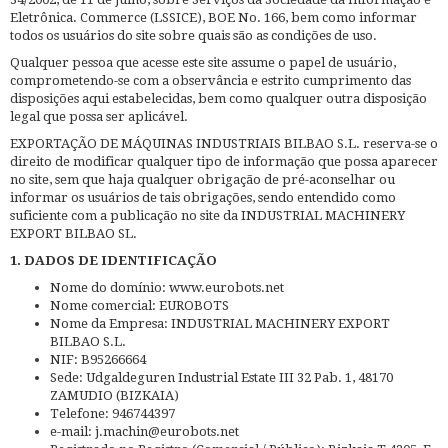
Eletrônica. Commerce (LSSICE), BOE No. 166, bem como informar
todos os usuários do site sobre quais são as condições de uso.
Qualquer pessoa que acesse este site assume o papel de usuário,
comprometendo-se com a observância e estrito cumprimento das
disposições aqui estabelecidas, bem como qualquer outra disposição
legal que possa ser aplicável.
EXPORTAÇÃO DE MÁQUINAS INDUSTRIAIS BILBAO S.L. reserva-se o
direito de modificar qualquer tipo de informação que possa aparecer
no site, sem que haja qualquer obrigação de pré-aconselhar ou
informar os usuários de tais obrigações, sendo entendido como
suficiente com a publicação no site da INDUSTRIAL MACHINERY
EXPORT BILBAO SL.
1. DADOS DE IDENTIFICAÇÃO
Nome do domínio: www.eurobots.net
Nome comercial: EUROBOTS
Nome da Empresa: INDUSTRIAL MACHINERY EXPORT
BILBAO S.L.
NIF: B95266664
Sede: Udgaldeguren Industrial Estate III 32 Pab. 1, 48170
ZAMUDIO (BIZKAIA)
Telefone: 946744397
e-mail: j.machin@eurobots.net