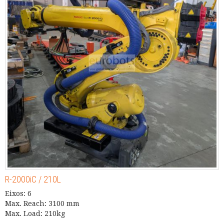
R-2000iC / 210L
Eixos: 6
Max. Reach: 3100 mm
Max. Load: 210kg