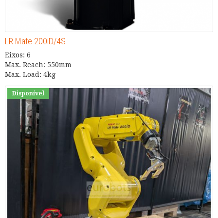
LR Mate 200iD/4S
Eixos: 6
Max. Reach: 550mm
Max. Load: 4kg
Disponível