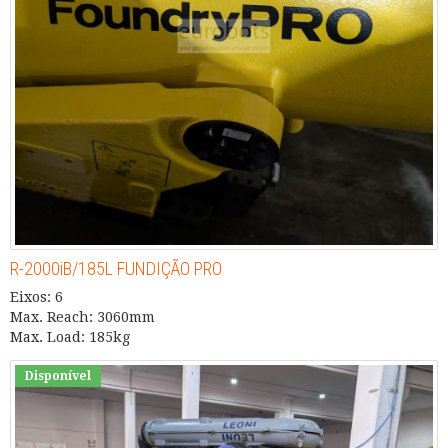
R-2000iB/185L FUNDIÇÃO PRO
Eixos: 6
Max. Reach: 3060mm
Max. Load: 185kg
Disponível