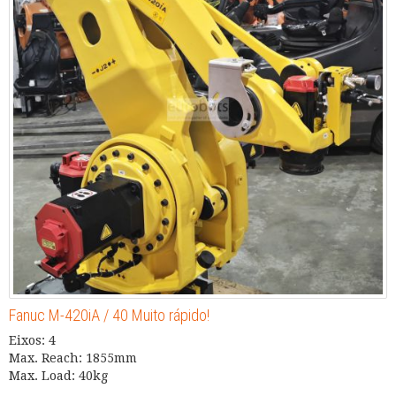
Fanuc M-420iA / 40 Muito rápido!
Eixos: 4
Max. Reach: 1855mm
Max. Load: 40kg