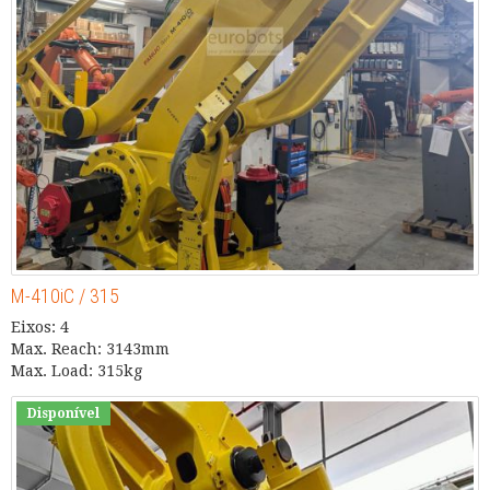
M-410iC / 315
Eixos: 4
Max. Reach: 3143mm
Max. Load: 315kg
Disponível