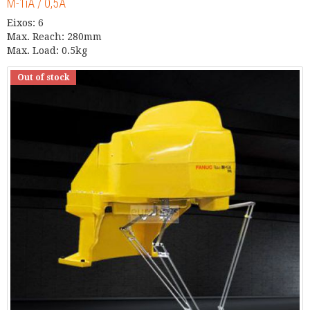
M-1iA / 0,5A
Eixos: 6
Max. Reach: 280mm
Max. Load: 0.5kg
Out of stock