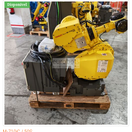
Disponível
M-710iC / 50S