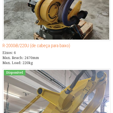
R-2000iB/220U (de cabeça para baixo)
Eixos: 6
Max. Reach: 2470mm
Max. Load: 220kg
Disponível