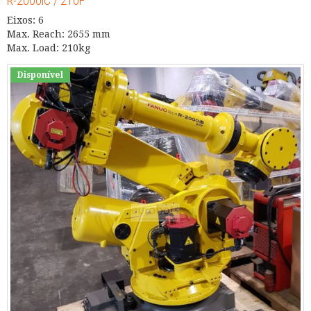
R-2000iC / 210F
Eixos: 6
Max. Reach: 2655 mm
Max. Load: 210kg
Disponível