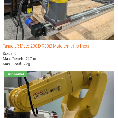
Fanuc LR Mate 200iD R30iB Mate em trilho linear
Eixos: 6
Max. Reach: 717 mm
Max. Load: 7kg
Disponível