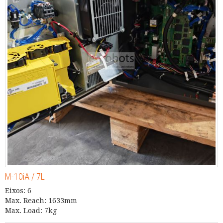
M-10iA / 7L
Eixos: 6
Max. Reach: 1633mm
Max. Load: 7kg