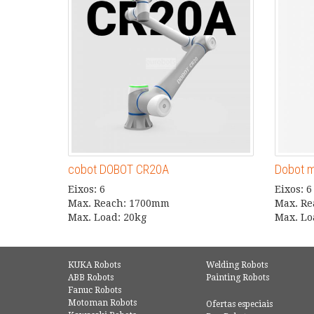
cobot DOBOT CR20A
Dobot m
Eixos: 6
Eixos: 6
Max. Reach: 1700mm
Max. R
Max. Load: 20kg
Max. Lo
KUKA Robots
Welding Robots
ABB Robots
Painting Robots
Fanuc Robots
Motoman Robots
Ofertas especiais