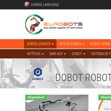
CHANGE LANGUAGE
ROBÔS USADOS
NOVOS ROBÔS
ROBOT SPARE
NOTÍCIAS
AMR AGV
DOBOT
SISTEMA DE 
DOBOT ROBO
Disponível
Dispon