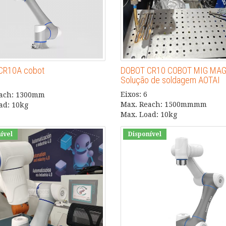
CR10A cobot
DOBOT CR10 COBOT MIG MA
Solução de soldagem AOTAI
Eixos: 6
each: 1300mm
Max. Reach: 1500mmmm
ad: 10kg
Max. Load: 10kg
ível
Disponível