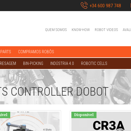
+34 600 987 748
QUEM SOMOS
KNOW-HOW
ROBOT VIDEOS
AVAL
 PARTS
COMPRAMOS ROBÔS
FRESAGEM
BIN-PICKING
INDÚSTRIA 4.0
ROBOTIC CELLS
TS CONTROLLER DOBOT
ível
Disponível