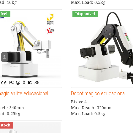
ad: 16kg
Max. Load: 0.5kg
ível
Disponível
agician lite educacional
Dobot mágico educacional
Eixos: 4
each: 340mm
Max. Reach: 320mm
ad: 0.25kg
Max. Load: 0.5kg
 stock