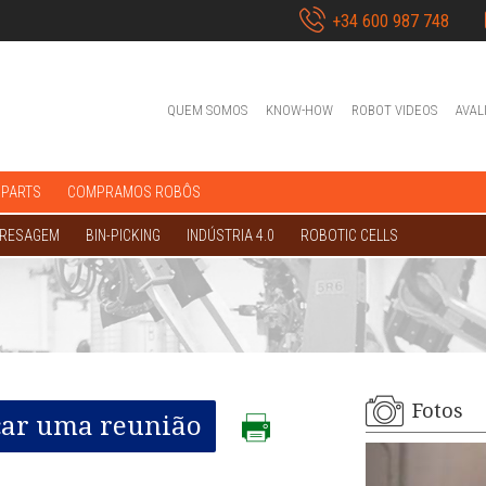
+34 600 987 748
QUEM SOMOS
KNOW-HOW
ROBOT VIDEOS
AVAL
 PARTS
COMPRAMOS ROBÔS
FRESAGEM
BIN-PICKING
INDÚSTRIA 4.0
ROBOTIC CELLS
Fotos
ar uma reunião