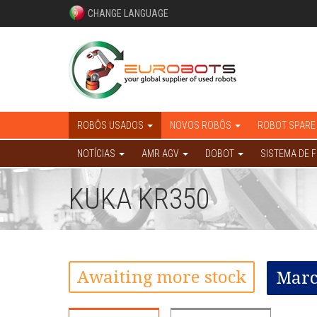
CHANGE LANGUAGE
ROBÔS USADOS
NOVOS ROBÔS
ROBOT SPARE
NOTÍCIAS
AMR AGV
DOBOT
SISTEMA DE 
KUKA KR350
Awaiting more stock
Marc