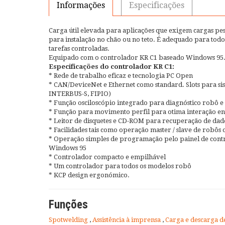
Informações
Especificações
Carga útil elevada para aplicações que exigem cargas pesa
para instalação no chão ou no teto. É adequado para todo
tarefas controladas.
Equipado com o controlador KR C1 baseado Windows 95
Especificações do controlador KR C1:
* Rede de trabalho eficaz e tecnologia PC Open
* CAN/DeviceNet e Ethernet como standard. Slots para 
INTERBUS-S, FIPIO)
* Função osciloscópio integrado para diagnóstico robô 
* Função para movimento perfil para otima interação en
* Leitor de disquetes e CD-ROM para recuperação de dad
* Facilidades tais como operação master / slave de robôs 
* Operação simples de programação pelo painel de contr
Windows 95
* Controlador compacto e empilhável
* Um controlador para todos os modelos robô
* KCP design ergonómico.
Funções
Spotwelding
,
Assistência à imprensa
,
Carga e descarga d