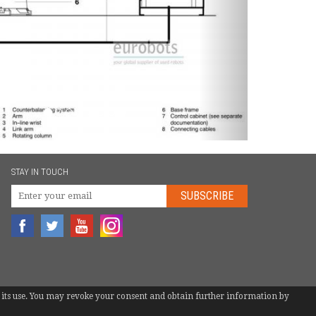
STAY IN TOUCH
SUBSCRIBE
 to its use. You may revoke your consent and obtain further information by
TEL.
+34 600 987 748
|
MATTEOTENTI@EUROBOTS.NET