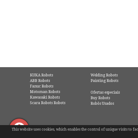
KUKA Robots
Welding Robots
ABB Robots
Painting Robots
Fanuc Robots
Motoman Robots
Ofertas especiais
Kawasaki Robots
Buy Robots
Scara Robots Robots
Robôs Usados
This website uses cookies, which enables the control of unique visits to 
© COPYRIGHT 2016 - EUROBOTS | ALL RIGHTS RESERVED