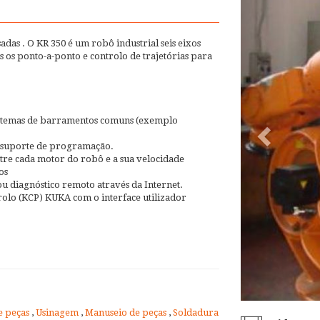
das . O KR 350 é um robô industrial seis eixos
s os ponto-a-ponto e controlo de trajetórias para
.
sistemas de barramentos comuns (exemplo
e suporte de programação.
tre cada motor do robô e a sua velocidade
os
ou diagnóstico remoto através da Internet.
olo (KCP) KUKA com o interface utilizador
e peças
,
Usinagem
,
Manuseio de peças
,
Soldadura