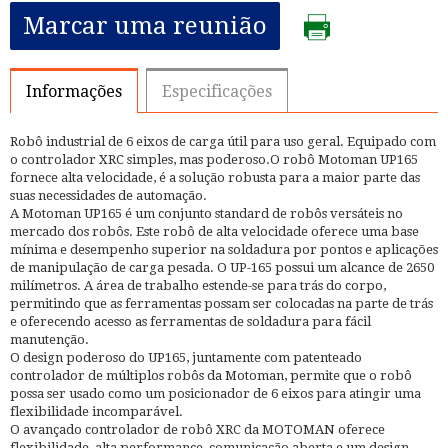
Marcar uma reunião
Informações
Especificações
Robô industrial de 6 eixos de carga útil para uso geral. Equipado com
o controlador XRC simples, mas poderoso.O robô Motoman UP165
fornece alta velocidade, é a solução robusta para a maior parte das
suas necessidades de automação.
A Motoman UP165 é um conjunto standard de robôs versáteis no
mercado dos robôs. Este robô de alta velocidade oferece uma base
mínima e desempenho superior na soldadura por pontos e aplicações
de manipulação de carga pesada. O UP-165 possui um alcance de 2650
milímetros. A área de trabalho estende-se para trás do corpo,
permitindo que as ferramentas possam ser colocadas na parte de trás
e oferecendo acesso as ferramentas de soldadura para fácil
manutenção.
O design poderoso do UP165, juntamente com patenteado
controlador de múltiplos robôs da Motoman, permite que o robô
possa ser usado como um posicionador de 6 eixos para atingir uma
flexibilidade incomparável.
O avançado controlador de robô XRC da MOTOMAN oferece
flexibilidade, alta performance, comunicação aberta e um design