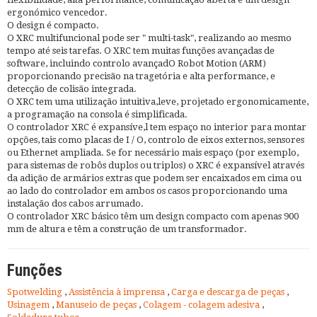
ergonómico vencedor.
O design é compacto.
O XRC multifuncional pode ser " multi-task", realizando ao mesmo
tempo até seis tarefas. O XRC tem muitas funções avançadas de
software, incluindo controlo avançadO Robot Motion (ARM)
proporcionando precisão na tragetória e alta performance, e
detecção de colisão integrada.
O XRC tem uma utilização intuitiva,leve, projetado ergonomicamente,
a programação na consola é simplificada.
O controlador XRC é expansíve,l tem espaço no interior para montar
opções, tais como placas de I / O, controlo de eixos externos, sensores
ou Ethernet ampliada. Se for necessário mais espaço (por exemplo,
para sistemas de robôs duplos ou triplos) o XRC é expansível através
da adição de armários extras que podem ser encaixados em cima ou
ao lado do controlador em ambos os casos proporcionando uma
instalação dos cabos arrumado.
O controlador XRC básico têm um design compacto com apenas 900
mm de altura e têm a construção de um transformador.
Funções
Spotwelding
,
Assistência à imprensa
,
Carga e descarga de peças
,
Usinagem
,
Manuseio de peças
,
Colagem - colagem adesiva
,