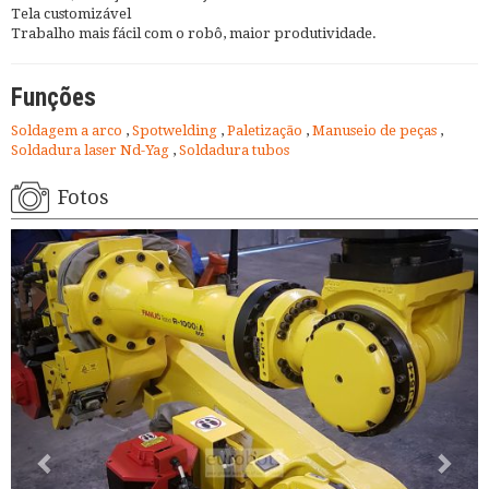
Tela customizável
Trabalho mais fácil com o robô, maior produtividade.
Funções
Soldagem a arco
,
Spotwelding
,
Paletização
,
Manuseio de peças
,
Soldadura laser Nd-Yag
,
Soldadura tubos
Fotos