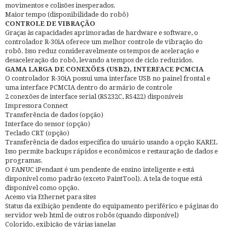
movimentos e colisões inesperados.
Maior tempo (disponibilidade do robô)
CONTROLE DE VIBRAÇÃO
Graças às capacidades aprimoradas de hardware e software, o
controlador R-30iA oferece um melhor controle de vibração do
robô. Isso reduz consideravelmente os tempos de aceleração e
desaceleração do robô, levando a tempos de ciclo reduzidos.
GAMA LARGA DE CONEXÕES (USB2), INTERFACE PCMCIA
O controlador R-30iA possui uma interface USB no painel frontal e
uma interface PCMCIA dentro do armário de controle
2 conexões de interface serial (RS232C, RS422) disponíveis
Impressora Connect
Transferência de dados (opção)
Interface do sensor (opção)
Teclado CRT (opção)
Transferência de dados específica do usuário usando a opção KAREL
Isso permite backups rápidos e econômicos e restauração de dados e
programas.
O FANUC iPendant é um pendente de ensino inteligente e está
disponível como padrão (exceto PaintTool). A tela de toque está
disponível como opção.
Acesso via Ethernet para sites
Status da exibição pendente do equipamento periférico e páginas do
servidor web html de outros robôs (quando disponível)
Colorido, exibição de várias janelas