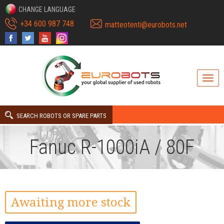
CHANGE LANGUAGE
+34 600 987 748
matteotenti@eurobots.net
SEARCH ROBOTS OR SPARE PARTS
Fanuc R-1000iA / 80F
Awaiting more stock