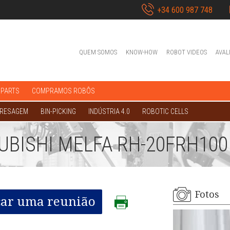
+34 600 987 748
QUEM SOMOS
KNOW-HOW
ROBOT VIDEOS
AVAL
 PARTS
COMPRAMOS ROBÔS
FRESAGEM
BIN-PICKING
INDÚSTRIA 4.0
ROBOTIC CELLS
BISHI MELFA RH-20FRH100
Fotos
ar uma reunião