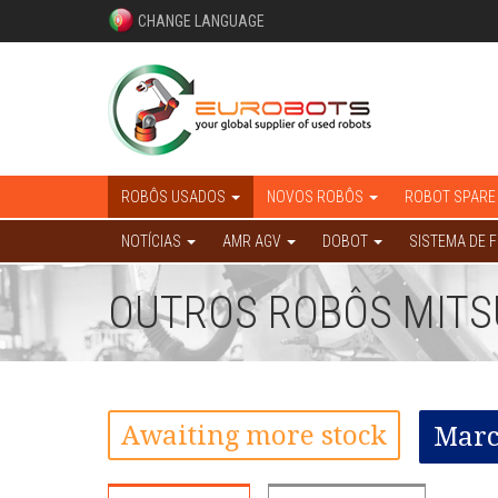
CHANGE LANGUAGE
ROBÔS USADOS
NOVOS ROBÔS
ROBOT SPARE
NOTÍCIAS
AMR AGV
DOBOT
SISTEMA DE 
OUTROS ROBÔS MITSU
Awaiting more stock
Marc