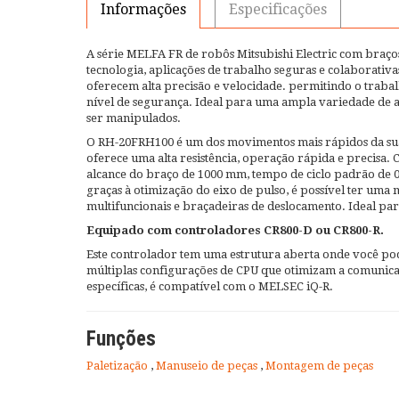
Informações
Especificações
A série MELFA FR de robôs Mitsubishi Electric com braços
tecnologia, aplicações de trabalho seguras e colaborativa
oferecem alta precisão e velocidade. permitindo o trab
nível de segurança. Ideal para uma ampla variedade de a
ser manipulados.
O RH-20FRH100 é um dos movimentos mais rápidos da sua 
oferece uma alta resistência, operação rápida e precisa
alcance do braço de 1000 mm, tempo de ciclo padrão de 0
graças à otimização do eixo de pulso, é possível ter um
multifuncionais e braçadeiras de deslocamento. Ideal pa
Equipado com controladores CR800-D ou CR800-R.
Este controlador tem uma estrutura aberta onde você pode
múltiplas configurações de CPU que otimizam a comuni
específicas, é compatível com o MELSEC iQ-R.
Funções
Paletização
,
Manuseio de peças
,
Montagem de peças