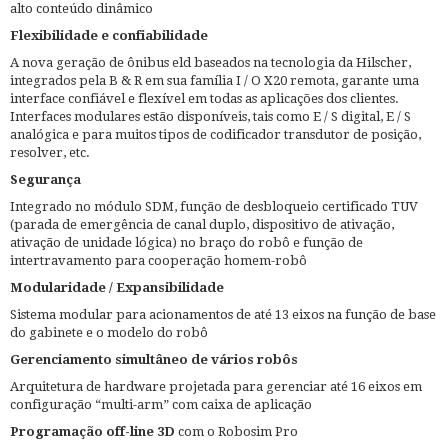
alto conteúdo dinâmico
Flexibilidade e confiabilidade
A nova geração de ônibus eld baseados na tecnologia da Hilscher,
integrados pela B & R em sua família I / O X20 remota, garante uma
interface confiável e flexível em todas as aplicações dos clientes.
Interfaces modulares estão disponíveis, tais como E / S digital, E / S
analógica e para muitos tipos de codificador transdutor de posição,
resolver, etc.
Segurança
Integrado no módulo SDM, função de desbloqueio certificado TUV
(parada de emergência de canal duplo, dispositivo de ativação,
ativação de unidade lógica) no braço do robô e função de
intertravamento para cooperação homem-robô
Modularidade / Expansibilidade
Sistema modular para acionamentos de até 13 eixos na função de base
do gabinete e o modelo do robô
Gerenciamento simultâneo de vários robôs
Arquitetura de hardware projetada para gerenciar até 16 eixos em
configuração “multi-arm” com caixa de aplicação
Programação off-line 3D
com o Robosim Pro