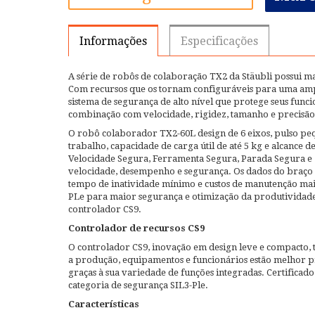
Informações
Especificações
A série de robôs de colaboração TX2 da Stäubli possui ma
Com recursos que os tornam configuráveis ​​para uma ampl
sistema de segurança de alto nível que protege seus func
combinação com velocidade, rigidez, tamanho e precis
O robô colaborador TX2-60L design de 6 eixos, pulso p
trabalho, capacidade de carga útil de até 5 kg e alcance
Velocidade Segura, Ferramenta Segura, Parada Segura e
velocidade, desempenho e segurança. Os dados do braço s
tempo de inatividade mínimo e custos de manutenção mais
PLe para maior segurança e otimização da produtividad
controlador CS9.
Controlador de recursos CS9
O controlador CS9, inovação em design leve e compacto, tr
a produção, equipamentos e funcionários estão melhor p
graças à sua variedade de funções integradas. Certificado
categoria de segurança SIL3-Ple.
Características