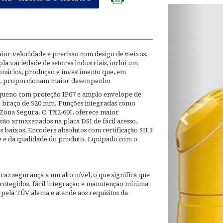
ior velocidade e precisão com design de 6 eixos.
a variedade de setores industriais, inclui um
ionários, produção e investimento que, em
ão, proporcionam maior desempenho
equeno com proteção IP67 e amplo envelope de
 de braço de 920 mm. Funções integradas como
 Zona Segura. O TX2-60L oferece maior
ão armazenados na placa DSI de fácil acesso,
 baixos, Encoders absolutos com certificação SIL3
e e da qualidade do produto. Equipado com o
az segurança a um alto nível, o que significa que
rotegidos. fácil integração e manutenção mínima
 pela TÜV alemã e atende aos requisitos da