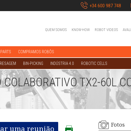
+34 600 987 748
QUEM SOMOS
KNOW-HOW
ROBOT VIDEOS
AVAL
 PARTS
COMPRAMOS ROBÔS
FRESAGEM
BIN-PICKING
INDÚSTRIA 4.0
ROBOTIC CELLS
 COLABORATIVO TX2-60L 
Fotos
ar uma reunião