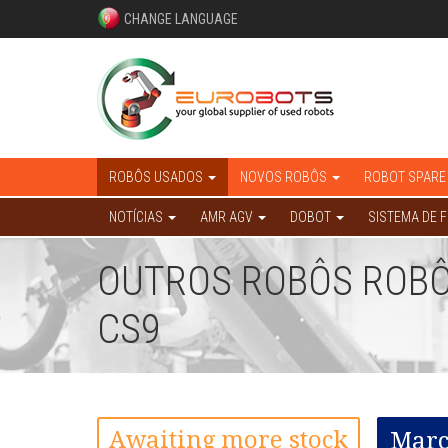
CHANGE LANGUAGE
ROBÔS USADOS
NOVOS ROBÔS
ROBOT SPARE
NOTÍCIAS
AMR AGV
DOBOT
SISTEMA DE 
OUTROS ROBÔS ROBÔ
CS9
Awaiting more stock
Marc