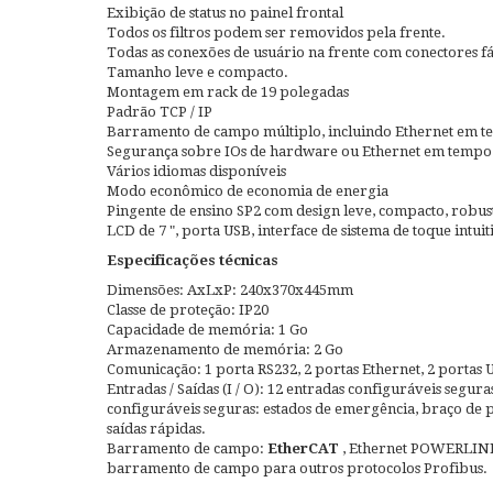
Exibição de status no painel frontal
Todos os filtros podem ser removidos pela frente.
Todas as conexões de usuário na frente com conectores fá
Tamanho leve e compacto.
Montagem em rack de 19 polegadas
Padrão TCP / IP
Barramento de campo múltiplo, incluindo Ethernet em t
Segurança sobre IOs de hardware ou Ethernet em tempo
Vários idiomas disponíveis
Modo econômico de economia de energia
Pingente de ensino SP2 com design leve, compacto, robusto 
LCD de 7 ", porta USB, interface de sistema de toque intuit
Especificações técnicas
Dimensões: AxLxP: 240x370x445mm
Classe de proteção: IP20
Capacidade de memória: 1 Go
Armazenamento de memória: 2 Go
Comunicação: 1 porta RS232, 2 portas Ethernet, 2 portas 
Entradas / Saídas (I / O): 12 entradas configuráveis ​​segu
configuráveis ​​seguras: estados de emergência, braço de 
saídas rápidas.
Barramento de campo:
EtherCAT
, Ethernet POWERLINK
barramento de campo para outros protocolos Profibus.